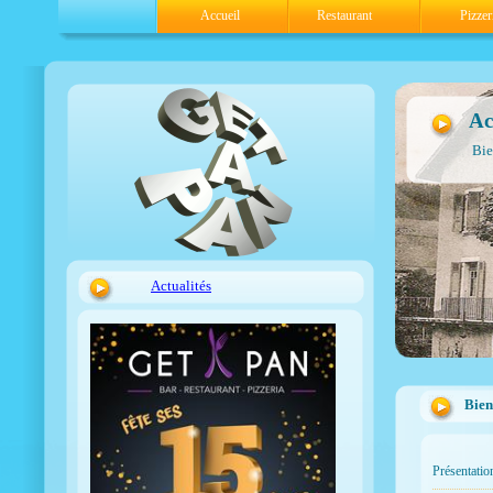
Accueil
Restaurant
Pizzer
Ac
Bie
Actualités
Bie
Présentatio