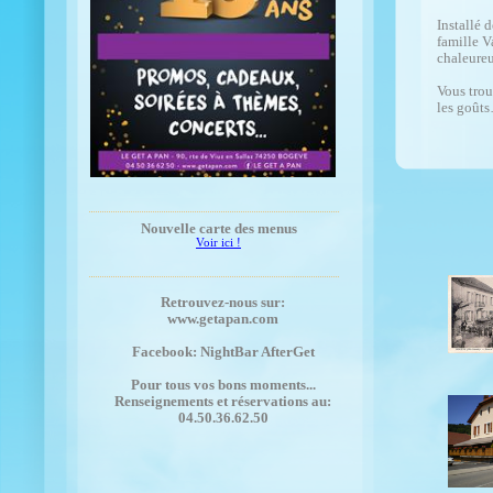
Installé 
famille V
chaleure
Vous trou
les goût
Nouvelle carte des menus
Voir ici !
Retrouvez-nous sur:
www.getapan.com
Facebook: NightBar AfterGet
Pour tous vos bons moments...
Renseignements et réservations au:
04.50.36.62.50